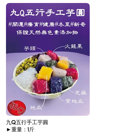
九Q五行手工芋圓
►重量：1斤