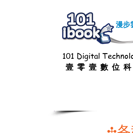
漫步
101 Digital Technolo
壹零壹數位
首頁
雲端圖書館
情境
各
✣