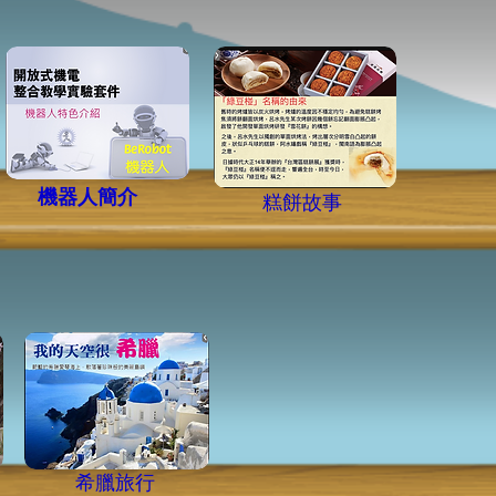
機器人簡介
​糕餅故事
希臘旅行