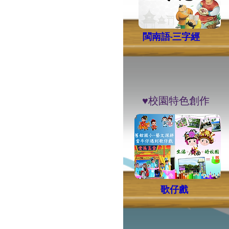
閩南語-三字經
​♥︎校園特色創作
歌仔戲