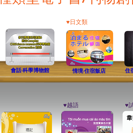
​♥︎日文類
會話-科學博物館
住
情境-住宿飯店
​♥︎越語
​♥