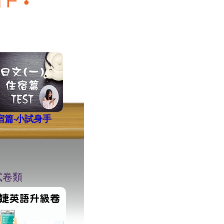
宿篇-小試身手
︎試卷類