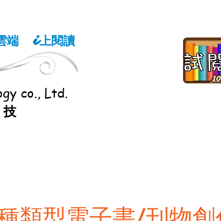
雲端
上閱讀
i
gy co., Ltd.
科技
教室
多元視聽教室
其他服務
雲端學習
共同
種類型電子書/刊物創