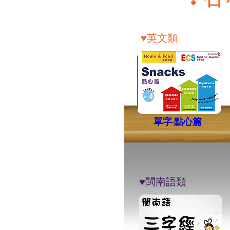
​♥︎英文類
單字-點心篇
​♥︎閩南語類