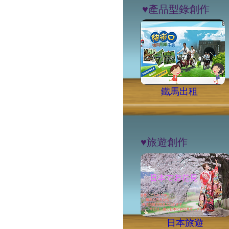
​♥︎產品型錄創作
​鐵馬出租
​♥︎旅遊創作
​日本旅遊