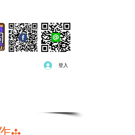
登入
供應契約
實績案例
問與答
作
✣