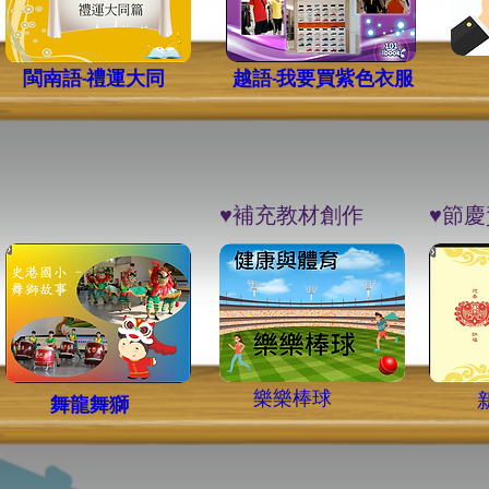
閩南語-禮運大同
越語-我要買紫色衣服
​♥︎補充教材創作
​♥︎
​樂樂棒球
舞龍舞獅