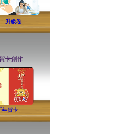
升級卷
節慶賀卡創作
​新年賀卡