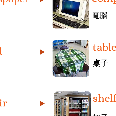
電腦
tabl
d
桌子
shel
ir