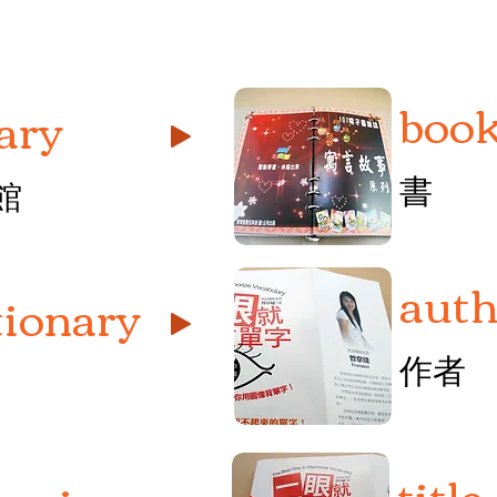
boo
rary
書
館
auth
tionary
作者
title