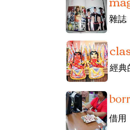
mag
雜誌
cla
經典
bor
借用