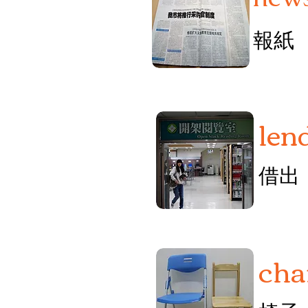
報紙
len
借出
cha