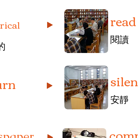
read
rical
閱讀
的
sile
urn
安靜
comp
spaper