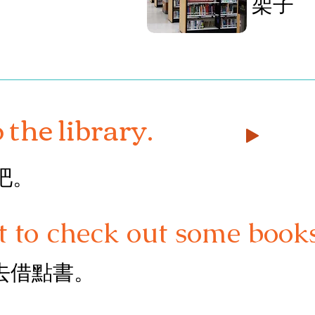
架子
 the library.
吧。
 to check out some books
去借點書。