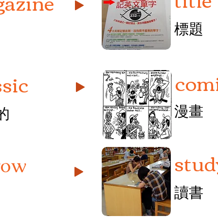
azine
標題
com
ssic
漫畫
的
stud
row
讀書