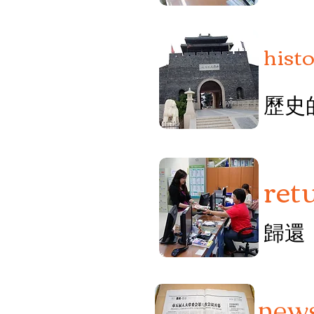
histo
歷史
ret
歸還
new