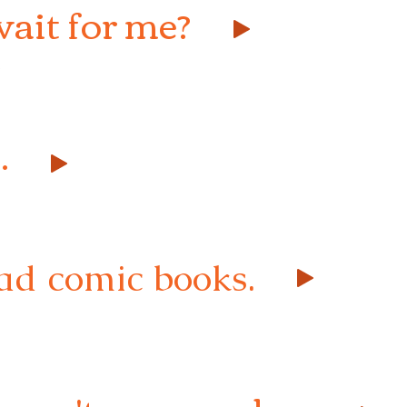
ait for me?
?
.
read comic books.
。