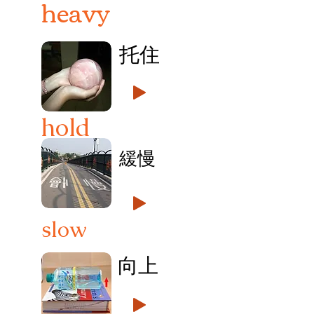
heavy
托住
hold
緩慢
slow
向上