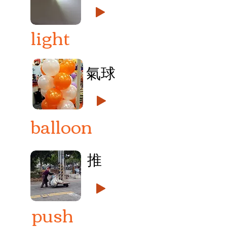
light
氣球
balloon
推
push