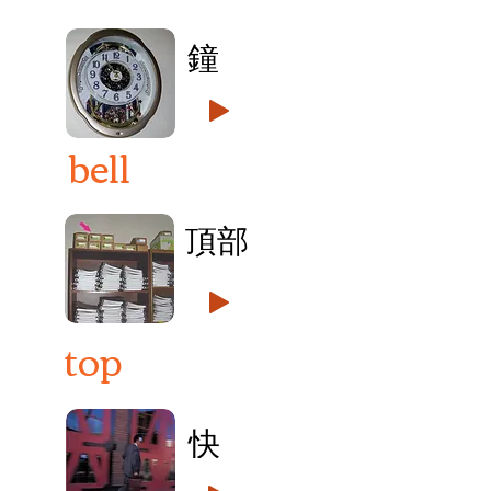
鐘
bell
頂部
top
快