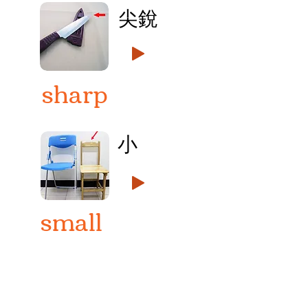
尖銳
sharp
小
small
A:Where is the