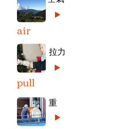
air
拉力
pull
重