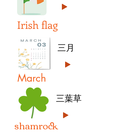
Irish flag
三月
March
三葉草
shamrock