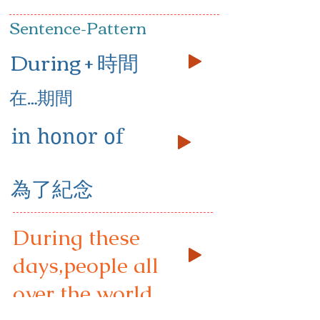
Sentence-Pattern
During + 時間
在…期間
in honor of
為了紀念
During these
days,people all
over the world